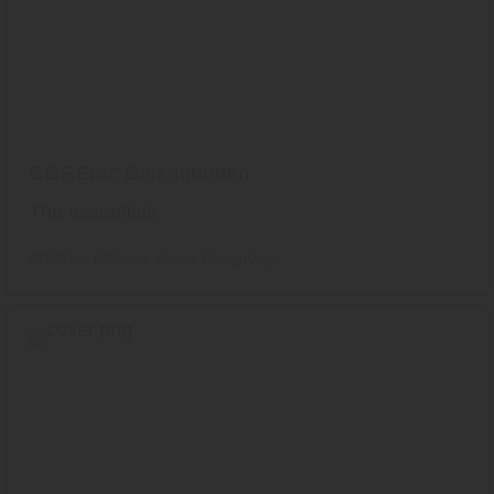
COREtec Deisgnboden
The essentials
COREtec USfloors
Boden
DesignVinyl