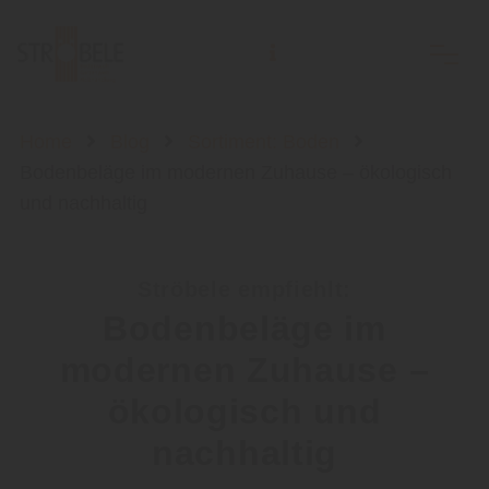
Holzhandlung Ströbele Inh. Andreas Rodi e.K.
Home
Blog
Sortiment: Boden
Bodenbeläge im modernen Zuhause – ökologisch
und nachhaltig
Ströbele empfiehlt:
Bodenbeläge im
modernen Zuhause –
ökologisch und
nachhaltig