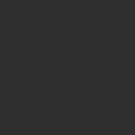
COREtec - Authentics
Natürlicher Stil, erstklassige Leistung
COREtec USfloors
Boden
DesignVinyl