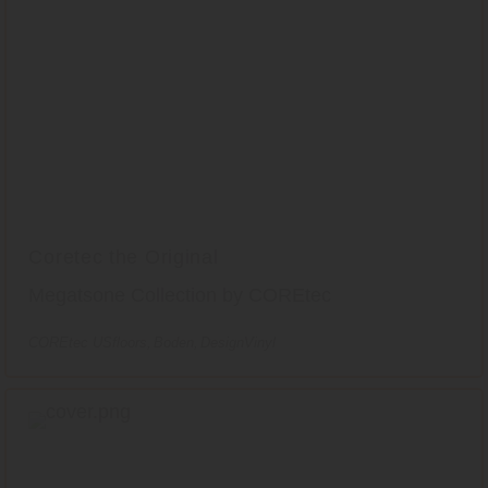
Coretec the Original
Megatsone Collection by COREtec
COREtec USfloors
Boden
DesignVinyl