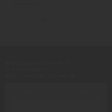
Bodenbelag
mehr zu den Stilen
info@stroebele-holzhandlung.de
+49 (0) 7351 -21444
https://www.stroebele-holzhandlung.de
Inhalt blockiert, bitte Cookies akzeptieren!
Cookies externer Medien akzeptieren