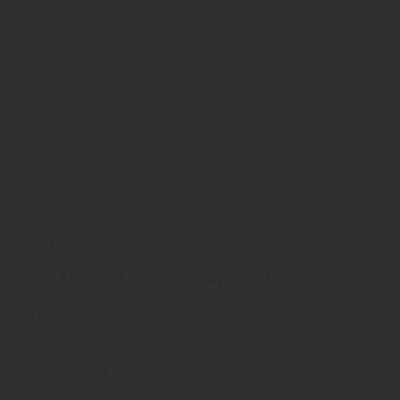
COREtec Stone
CERATOUCH Collectionnby COREtec Stone
COREtec USfloors
Boden
DesignVinyl