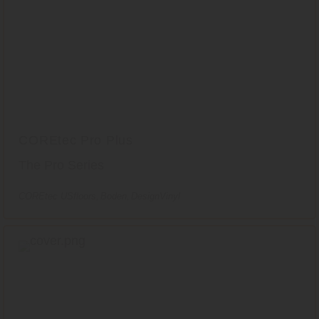
COREtec Pro Plus
The Pro Series
COREtec USfloors
Boden
DesignVinyl