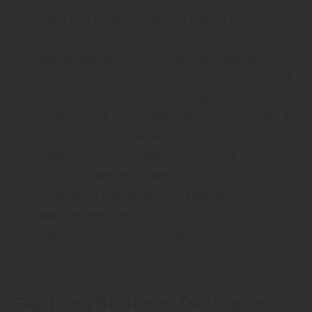
dass das Holz aus nachhaltiger Forstwirtschaft
stammt, erkennbar an Zertifikaten wie FSC
oder PEFC.
Langlebigkeit:
Böden, die sich abschleifen
lassen, haben eine längere Lebensdauer und
müssen seltener ersetzt werden.
Gesundheit:
Vermeiden Sie Bodenbeläge, die
schädliche Chemikalien wie PVC oder
Weichmacher enthalten. Das macht
gesunde
Designböden
zur besseren
Alternative gegenüber
Vinylböden
.
Wasserfestigkeit:
Besonders in
Feuchträumen sollten wasserfeste
Bodenbeläge gewählt werden, die zugleich
umweltfreundlich sind.
Fazit von Ströbele: Ökologisch