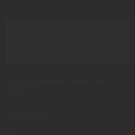
Inhalt blockiert, bitte Cookies akzeptieren!
Cookies externer Medien akzeptieren
Holzhandlung Ströbele Inh. Andreas Rodi e.K.
Zur Mühle 20/1
88444
Ummendorf-Fischbach
MO
DI
MI
DO
FR
07:30
12:00 Uhr
13:00
17:30 Uhr
SA
09:00
13:00 Uhr