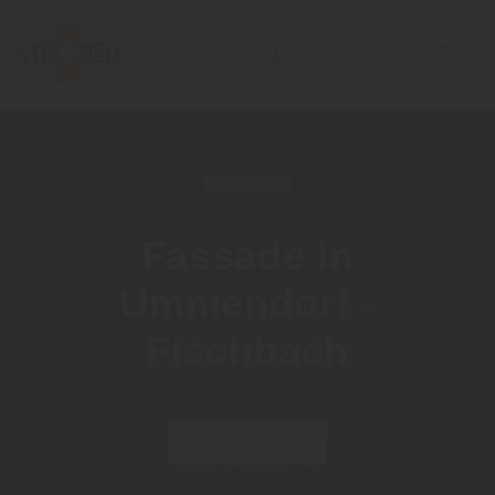
Holzhandlung Ströbele Inh. Andreas Rodi e.K.
NATÜRLICH
Fassade in
Ummendorf -
Fischbach
Kataloge ansehen