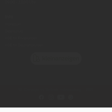
Info
Impressum
Datenschutz
AGB für Privatkunden
AGB für Geschäftskunden
Copyright by Ströbele Holzhandlung - 2026
In Kooperation mit dem