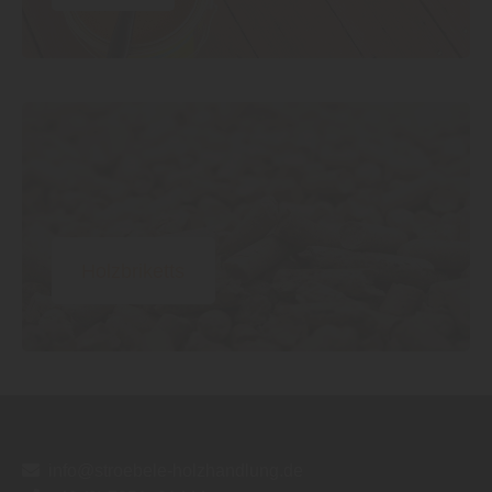
Holzbriketts
info@stroebele-holzhandlung.de
+49 (0) 7351 -21444
https://www.stroebele-holzhandlung.de