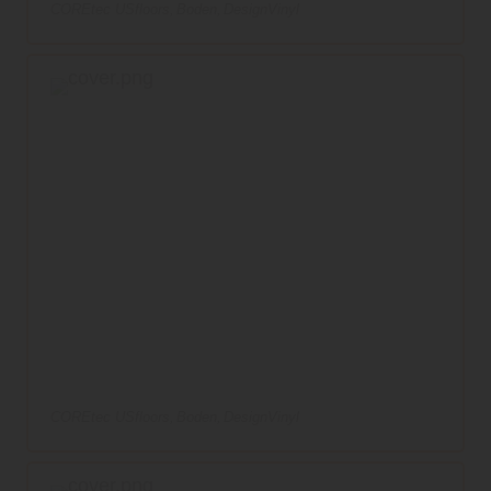
COREtec USfloors
Boden
DesignVinyl
COREtec USfloors
Boden
DesignVinyl