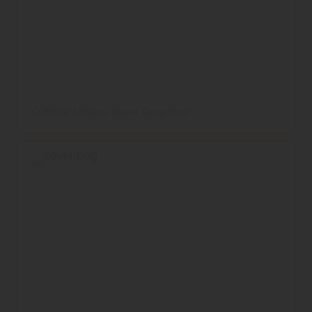
COREtec USfloors
Boden
DesignVinyl