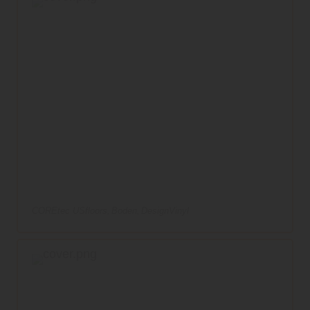
COREtec USfloors
Boden
DesignVinyl