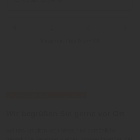
Kährs
Boden
DesignVinyl
1
2
Kataloge 1 bis 9 von 18
GROSSZÜGIGE AUSSTELLUNGSRÄUME
Wir begrüßen Sie gerne vor Ort
Bei uns erhalten Sie immer eine persönliche,
freundliche Beratung & einen Ansprechpartner, der