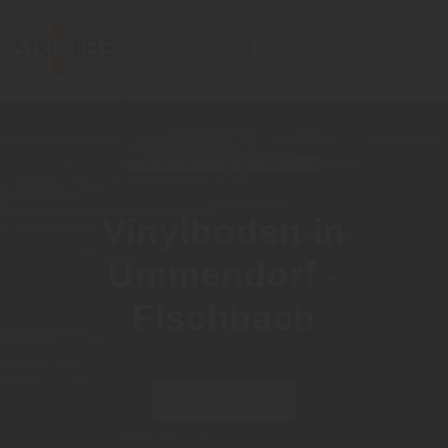
Holzhandlung Ströbele Inh. Andreas Rodi e.K.
PFLEGELEICHT & VIELSEITIG
Vinylboden in
Ummendorf -
Fischbach
Kataloge ansehen