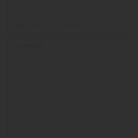
COREtec USfloors
Boden
DesignVinyl