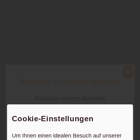
COREtec USfloors
Boden
DesignVinyl
Sommer = Outdoorgenuss
Schaut in unsere aktuellen
Angebote
Cookie-Einstellungen
Um Ihnen einen idealen Besuch auf unserer