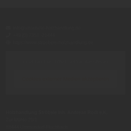
info@stroebele-holzhandlung.de
+49 (0) 7351 -21444
https://www.stroebele-holzhandlung.de
Inhalt blockiert, bitte Cookies akzeptieren!
Cookies externer Medien akzeptieren
Holzhandlung Ströbele Inh. Andreas Rodi e.K.
Zur Mühle 20/1
88444
Ummendorf-Fischbach