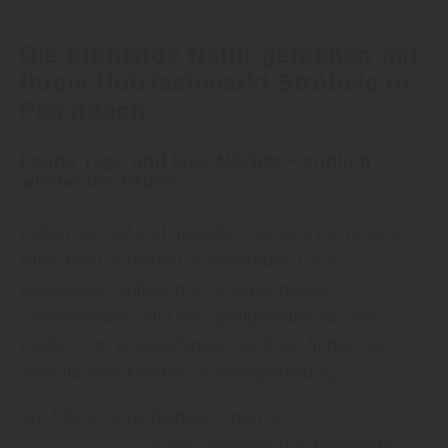
Die blühende Natur genießen mit
Ihrem Holzfachmarkt Ströbele in
Fischbach
Lange Tage und laue Nächte – endlich
wieder ins Grüne
Leben Sie auf und gestalten Sie sich mit unserer
Hilfe Ihren perfekten Gartentraum. Ob für
einladende Grillabende, entspannende
Sonnenbäder, oder ein Spielparadies für Ihre
Kinder – im Holzfachmarkt Ströbele finden Sie
alles für eine kreative Gartengestaltung.
Wir führen verschiedene Arten an
Terrassendielen
sowie moderne und klassische
Gartenhäuser
in verschiedenen Formen und