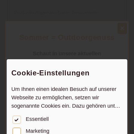
VivaGardea Roggemann
Garten
Terrassendielen
Sommer = Outdoorgenuss
Schaut in unsere aktuellen
Angebote
Cookie-Einstellungen
Um Ihnen einen idealen Besuch auf unserer
Webseite zu ermöglichen, setzen wir
Neu: Pizzaofen - PRISMO 420G von
sogenannte Cookies ein. Dazu gehören unter
Outdoorchef
anderem Cookies, die für die Steuerung und
Essentiell
den reibungslosen Betrieb unserer
Felix Clercx
Garten
Terrassendielen
kommerziellen Unternehmensseite notwendig
Marketing