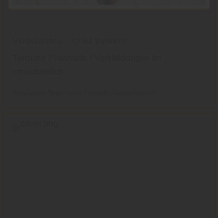
VivaGardea - Grad System
Terrasse / Fassade / Verkleidungen im
Innenbereich
VivaGardea Roggemann
Fassade
Fassadenprofile