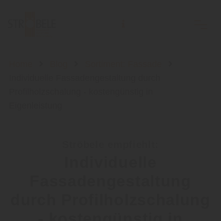
Holzhandlung Ströbele Inh. Andreas Rodi e.K.
Home
Blog
Sortiment: Fassade
Individuelle Fassadengestaltung durch
Profilholzschalung - kostengünstig in
Eigenleistung
Ströbele empfiehlt:
Individuelle
Fassadengestaltung
durch Profilholzschalung
- kostengünstig in