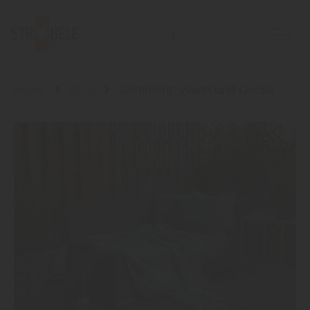
Holzhandlung Ströbele Inh. Andreas Rodi e.K.
Home
Blog
Sortiment: Wand und Decke