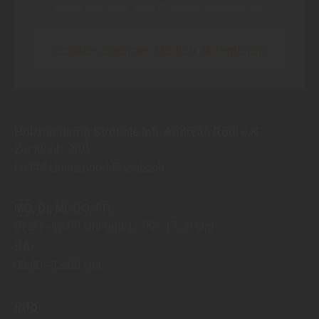
Inhalt blockiert, bitte Cookies akzeptieren!
Cookies externer Medien akzeptieren
Holzhandlung Ströbele Inh. Andreas Rodi e.K.
Zur Mühle 20/1
88444
Ummendorf-Fischbach
MO
DI
MI
DO
FR
07:30
12:00 Uhr
13:00
17:30 Uhr
SA
09:00
13:00 Uhr
Info