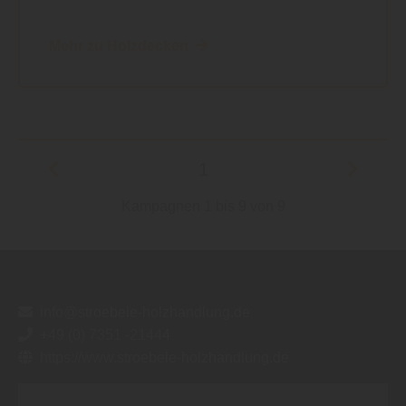
Mehr zu Holzdecken
1
Kampagnen 1 bis 9 von 9
info@stroebele-holzhandlung.de
+49 (0) 7351 -21444
https://www.stroebele-holzhandlung.de