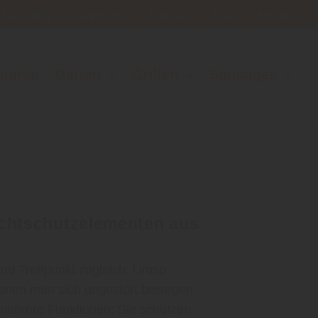
Ausstellung
Lagerlisten
Kataloge
Blog
Kontakt
ntüren
Garten
Grillen
Sonstiges
ichtschutzelementen aus
nd Treffpunkt zugleich. Umso
n denen man sich ungestört bewegen
 mehrere Funktionen: Sie schützen