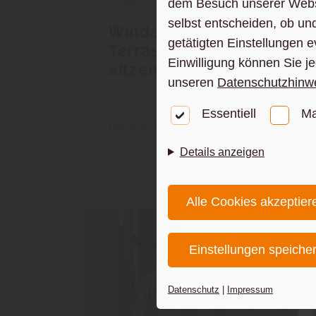
dem Besuch unserer Webse
Garten
selbst entscheiden, ob un
Windschutz für die
getätigten Einstellungen e
Terrasse – geschützt
Einwilligung können Sie j
sitzen, länger genießen
unseren
Datenschutzhinw
Essentiell
Ma
mehr zu Windschutz
Details anzeigen
Alle Cookies akzeptier
Einstellungen speiche
Datenschutz
|
Impressum