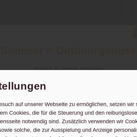
mehr zu Garten und ...
Sommer = Outdoorgenuss
Schaut in unsere aktuellen
tellungen
Angebote
esuch auf unserer Webseite zu ermöglichen, setzen wir 
m Cookies, die für die Steuerung und den reibungslose
Neu: Pizzaofen - PRISMO 420G von Outdoorchef
nsseite notwendig sind. Zusätzlich verwenden wir Coo
sowie solche, die zur Ausspielung und Anzeige personali