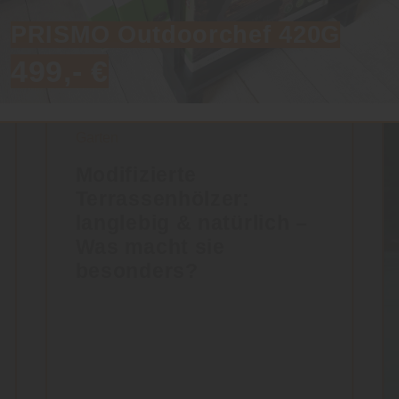
PRISMO Outdoorchef 420G
499,- €
Garten
Modifizierte
Terrassenhölzer:
langlebig & natürlich –
Was macht sie
besonders?