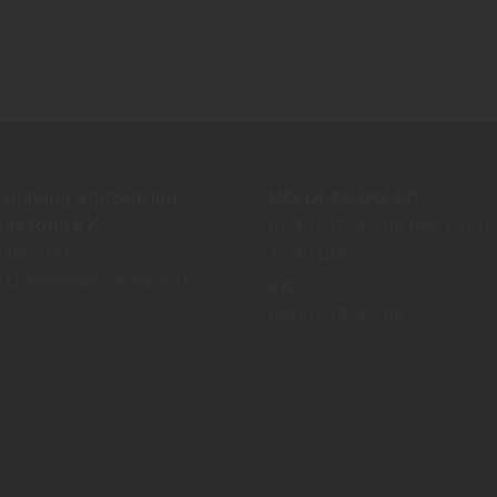
andlung Ströbele Inh.
MO
DI
MI
DO
FR
as Rodi e.K.
07:30
12:00 Uhr
13:00
ühle 20/1
17:30 Uhr
4
Ummendorf-Fischbach
SA
09:00
13:00 Uhr