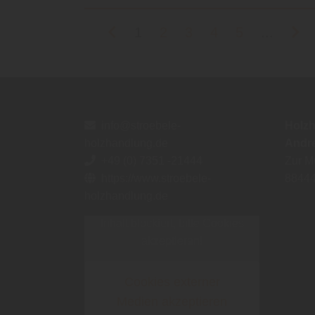
1
2
3
4
5
...
info@stroebele-
Holzh
holzhandlung.de
Andre
+49 (0) 7351 -21444
Zur M
https://www.stroebele-
8844
holzhandlung.de
Inhalt blockiert, bitte Cookies
akzeptieren!
Cookies externer
Medien akzeptieren