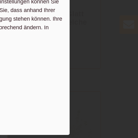
instellungen können Sie
Garten
Sie, dass anhand Ihrer
Terrassendielen: Glatt
fügung stehen können. Ihre
oder profiliert – welche
sprechend ändern. In
Oberfläche passt
besser?
mehr zu Terrassendielen